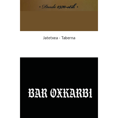
Jatetxea - Taberna