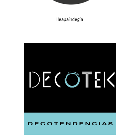
Ileapaindegia